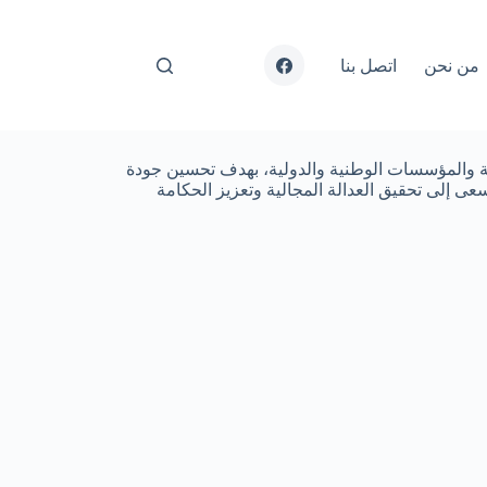
Facebook
من نحن
اتصل بنا
ياضة والمؤسسات الوطنية والدولية، بهدف تحسين جودة
ئة تربوية ملائمة لتنشئة الأجيال القادمة. يأتي هذا التوجه في إطار استراتيجية الوزارة 2022-2026 التي تسعى إلى تحقيق العدالة المجالية وتعزيز الحكامة