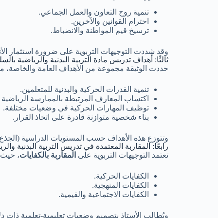
تنمية روح التعاون والعمل الجماعي.
احترام القوانين والآخرين.
ترسيخ قيم المواطنة والانضباط.
وقد شددت التوجيهات التربوية على ضرورة استثمار الأنش
ثالثًا: أهداف تدريس مادة التربية البدنية والرياضية بالسل
حددت الوثيقة مجموعة من الأهداف العامة والخاصة، من 
تنمية القدرات الحركية والبدنية للمتعلمين.
اكتساب المعارف المرتبطة بالممارسة الرياضية ا
توظيف المهارات الحركية في وضعيات مختلفة.
بناء شخصية متوازنة قادرة على اتخاذ القرار.
وتتوزع هذه الأهداف حسب المستويات الدراسية (الجذع الم
رابعًا: المقاربة المعتمدة في تدريس التربية البدنية والر
تعتمد التوجيهات التربوية على
المقاربة بالكفايات
، حيث 
الكفايات الحركية.
الكفايات المنهجية.
الكفايات الاجتماعية والقيمية.
ويُطالب الأستاذ بتصميم وضعيات تعليمية-تعلمية ذات د