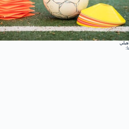
أهيلي
: