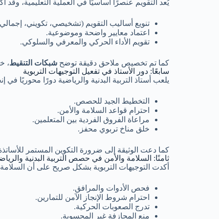
يُعد التقويم عنصرًا أساسيًا في العملية التعليمية، وقد أ
تنويع أساليب التقويم (تشخيصي، تكويني، إجمالي)
اعتماد معايير واضحة وموضوعية.
تقويم الأداء الحركي والمعرفي والسلوكي.
كما تم تخصيص ملاحق دقيقة توضح
شبكات التنقيط
، خ
سابعًا: دور الأستاذ في تفعيل التوجيهات التربوية
يلعب أستاذ التربية البدنية والرياضية دورًا محوريًا في 
التخطيط الجيد للحصص.
احترام قواعد السلامة والأمن.
مراعاة الفروق الفردية بين المتعلمين.
خلق مناخ تربوي محفز.
كما دعت الوثيقة إلى ضرورة التكوين المستمر للأساتذة، 
ثامنًا: السلامة والأمن في حصص التربية البدنية والرياض
أكدت التوجيهات التربوية بشكل صريح على أن السلامة 
فحص الأدوات والمرافق.
احترام شروط الإنجاز الآمن للتمارين.
تدرج الصعوبات الحركية.
منع المجازفة غير المحسوبة.