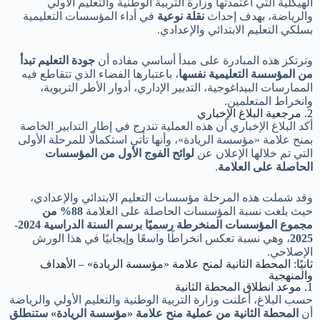
الهيكلية التي اعتمدتها وزارة التربية الوطنية والتعليم الأولي
والرياضة، بهدف إحداث
نقلة نوعية
في أداء المؤسسات التعليمية
بسلكي التعليم الابتدائي والإعدادي.
وترتكز هذه المبادرة على مبدأ أساسي مفاده أن
جودة التعليم تبدأ
من المؤسسة التعليمية نفسها
، باعتبارها الفضاء الذي تتقاطع فيه
الممارسات البيداغوجية، التدبير الإداري، أدوار الأطر التربوية،
وانخراط المتعلمين.
2. مرجعية البلاغ الإخباري
أكد البلاغ الإخباري أن هذه العملية تندرج في إطار التدابير الخاصة
بمنح علامة «مؤسسة الريادة»، وأنها تأتي استكمالًا للمرحلة الأولى
التي تم خلالها الإعلان عن
لوائح الفوج الأول من المؤسسات
الحاصلة على العلامة
.
وقد شملت هذه المرحلة مؤسسات التعليم الابتدائي والإعدادي،
حيث بلغت نسبة المؤسسات الحاصلة على العلامة
88% من
مجموع المؤسسات المنخرطة رسميًا برسم السنة الدراسية 2024-
2025
، وهي نسبة تعكس انخراطًا واسعًا وإيجابيًا في هذا الورش
الإصلاحي.
ثانيًا: المحطة الثانية لمنح علامة «مؤسسة الريادة» – الأهداف
والمنهجية
1. موعد انطلاق المحطة الثانية
حسب البلاغ، أعلنت وزارة التربية الوطنية والتعليم الأولي والرياضة
أن
المحطة الثانية من عملية منح علامة «مؤسسة الريادة» ستنطلق