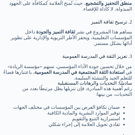
منطق التحفيز والتشجيع
، حيث تُمنح العلامة كمكافأة على الجهود
المبذولة، لا كأداة للإقصاء.
2. ترسيخ ثقافة التميز
يساهم هذا المشروع في نشر
ثقافة التميز والجودة
داخل
المؤسسات التعليمية، ويحفز الأطر التربوية والإدارية على تطوير
أدائها بشكل مستمر.
3. تعزيز الثقة في المدرسة العمومية
من خلال تحسين جودة الأداء المؤسسي، تسهم «مؤسسة الريادة»
في
استعادة الثقة المجتمعية في المدرسة العمومية
، باعتبارها فضاءً
للتعلم الجيد والتنشئة السليمة.
سادسًا: التحديات والرهانات المستقبلية
رغم أهمية هذه المبادرة، فإن تنزيلها يظل مرتبطًا بعدد من
التحديات، من بينها:
ضمان تكافؤ الفرص بين المؤسسات في مختلف الجهات
توفير الموارد البشرية والمادية الكافية
استمرارية التتبع والتقويم
تفادي تحويل العلامة إلى إجراء شكلي