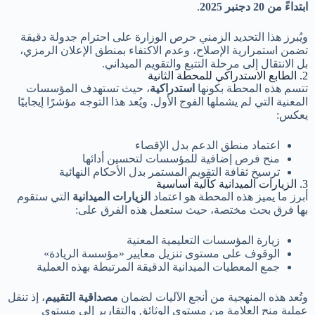
ابتداءً من 20 دجنبر 2025
.
ويُبرز هذا التحديد الزمني حرص الوزارة على احترام جدولة دقيقة
تضمن استمرارية الإصلاح، وعدم الاكتفاء بمنطق الإعلان الرمزي،
بل الانتقال إلى مرحلة التتبع والتقويم الميداني.
2. الطابع الاستدراكي للمحطة الثانية
تتسم هذه المحطة بكونها
استدراكية
، حيث تستهدف المؤسسات
المعنية التي لم يشملها الفوج الأول. ويُعد هذا التوجه مؤشرًا إيجابيًا
يعكس:
اعتماد منطق الدعم بدل الإقصاء
منح فرص إضافية للمؤسسات لتحسين أدائها
ترسيخ ثقافة التقويم المستمر بدل الأحكام النهائية
3. الزيارات الميدانية كآلية أساسية
أبرز ما يميز هذه المحطة هو اعتماد
الزيارات الميدانية
التي ستقوم
بها فرق بحث مختصة، حيث ستعمل هذه الفرق على:
زيارة المؤسسات التعليمية المعنية
الوقوف على مستوى تنزيل معايير «مؤسسة الريادة»
جمع المعطيات الميدانية الدقيقة المرتبطة بهذه العملية
وتُعد هذه المنهجية من أنجع الآليات لضمان
مصداقية التقييم
، إذ تنقل
عملية منح العلامة من مستوى الوثائق والتقارير إلى مستوى