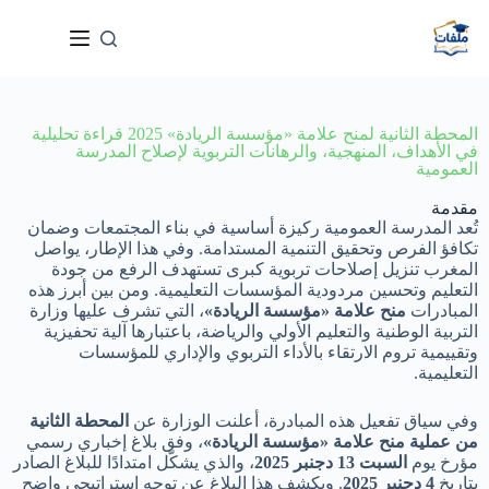
المحطة الثانية لمنح علامة «مؤسسة الريادة» 2025 قراءة تحليلية
في الأهداف، المنهجية، والرهانات التربوية لإصلاح المدرسة
العمومية
مقدمة
تُعد المدرسة العمومية ركيزة أساسية في بناء المجتمعات وضمان
تكافؤ الفرص وتحقيق التنمية المستدامة. وفي هذا الإطار، يواصل
المغرب تنزيل إصلاحات تربوية كبرى تستهدف الرفع من جودة
التعليم وتحسين مردودية المؤسسات التعليمية. ومن بين أبرز هذه
المبادرات
منح علامة «مؤسسة الريادة»
، التي تشرف عليها وزارة
التربية الوطنية والتعليم الأولي والرياضة، باعتبارها آلية تحفيزية
وتقييمية تروم الارتقاء بالأداء التربوي والإداري للمؤسسات
التعليمية.
وفي سياق تفعيل هذه المبادرة، أعلنت الوزارة عن
المحطة الثانية
من عملية منح علامة «مؤسسة الريادة»
، وفق بلاغ إخباري رسمي
مؤرخ يوم
السبت 13 دجنبر 2025
، والذي يشكّل امتدادًا للبلاغ الصادر
بتاريخ
4 دجنبر 2025
. ويكشف هذا البلاغ عن توجه استراتيجي واضح