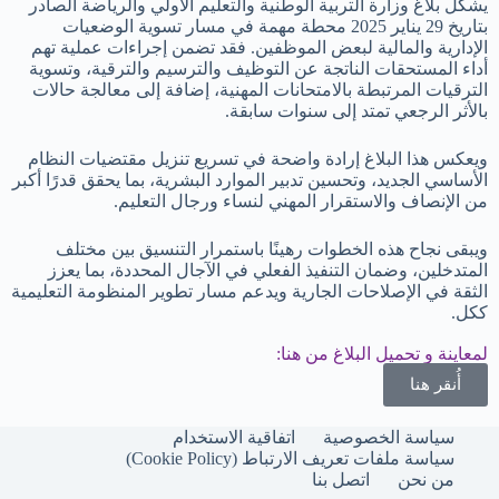
يشكل بلاغ وزارة التربية الوطنية والتعليم الأولي والرياضة الصادر
بتاريخ 29 يناير 2025 محطة مهمة في مسار تسوية الوضعيات
الإدارية والمالية لبعض الموظفين. فقد تضمن إجراءات عملية تهم
أداء المستحقات الناتجة عن التوظيف والترسيم والترقية، وتسوية
الترقيات المرتبطة بالامتحانات المهنية، إضافة إلى معالجة حالات
بالأثر الرجعي تمتد إلى سنوات سابقة.
ويعكس هذا البلاغ إرادة واضحة في تسريع تنزيل مقتضيات النظام
الأساسي الجديد، وتحسين تدبير الموارد البشرية، بما يحقق قدرًا أكبر
من الإنصاف والاستقرار المهني لنساء ورجال التعليم.
ويبقى نجاح هذه الخطوات رهينًا باستمرار التنسيق بين مختلف
المتدخلين، وضمان التنفيذ الفعلي في الآجال المحددة، بما يعزز
الثقة في الإصلاحات الجارية ويدعم مسار تطوير المنظومة التعليمية
ككل.
لمعاينة و تحميل البلاغ من هنا:
أُنقر هنا
سياسة الخصوصية
اتفاقية الاستخدام
سياسة ملفات تعريف الارتباط (Cookie Policy)
من نحن
اتصل بنا