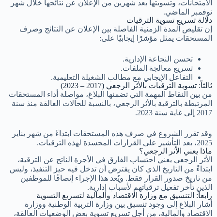
الامتحانات، وتسويتها بعد شهرين من الإعلان عن نتائجها خلال شهر
نوفمبر الماضي.
دلالة تسريع تسوية الترقيات
إن تقليص المدة الزمنية الفاصلة بين الإعلان عن النتائج وصرف
المستحقات يمثل مؤشرًا إيجابيًا على:
تحسن النجاعة الإدارية.
تسريع معالجة الملفات.
التفاعل الإيجابي مع مطالب الشغيلة التعليمية.
ثالثاً: تسوية الترقيات بالأثر الرجعي (2017 – 2023)
من بين النقاط المهمة التي تضمنها البلاغ، مواصلة أداء المستحقات
المرتبطة بالترقية بالأثر الرجعي، بالنسبة للحالات العالقة منذ سنة
2017 إلى غاية سنة 2023.
وقد تقرر الشروع في صرف هذه المستحقات ابتداءً من شهر يناير
2025، بعد التأشير على القرارات المجسدة لهذه الترقيات.
ماذا يعني الأثر الرجعي؟
الأثر الرجعي يعني احتساب الفارق في الأجرة الناتج عن الترقية،
ابتداءً من التاريخ الذي كان يفترض أن تدخل فيه حيز التنفيذ، وليس
من تاريخ صدور القرار فقط. ويُعد هذا الإجراء إنصافًا للموظفين
الذين تأخر تفعيل ترقياتهم لأسباب إدارية.
رابعاً: التنسيق مع وزارة الاقتصاد والمالية لتسريع التسوية
أشار البلاغ إلى وجود تنسيق بين وزارة التربية الوطنية ووزارة
الاقتصاد والمالية، من أجل تسريع تسوية بعض الوضعيات العالقة،