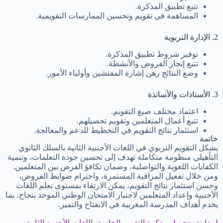
تتبع تطبيق المذكرة.
المساهمة في تقويم وتحسين الممارسات التقويمية.
2. الإدارة التربوية
توفير شروط تطبيق المذكرة.
تتبع إنجاز الفروض والأنشطة.
وضع النتائج رهن إشارة المفتشين وأولياء الأمور.
3. الأستاذات والأساتذة
اعتماد مختلف صيغ التقويم.
تتبع أعمال المتعلمين وتقويم تحصيلهم.
استثمار نتائج التقويم في التخطيط للدعم والمعالجة.
خاتمة
يشكل التقويم التربوي في اللغات الأجنبية الثانية بالسلك الثانوي
التأهيلي منظومة متكاملة تهدف إلى تحسين جودة التعلمات، وتنمية
الكفايات اللغوية والتواصلية، وضمان تكافؤ الفرص بين المتعلمين.
ومن خلال تفعيل المراقبة المستمرة، واحترام ضوابط الفروض،
وحسن استثمار نتائج التقويم، يمكن الارتقاء بمستوى تعلم اللغات
الأجنبية وإعداد المتعلمين لاجتياز الامتحان الوطني الموحد بنجاح، بما
يخدم أهداف المدرسة المغربية في الانفتاح والتميز.
لمعاينة وتحميل مذكرة التقويم الخاصة باللغات الأجنبية الثانية