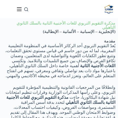
مذكرة التقويم التربوي للغات الأجنبية الثانية بالسلك الثانوي
التأهيلي
(الإنجليزية – الإسبانية – الألمانية – الإيطالية)
مقدمة
يُعدّ التقويم التربوي أحد الركائز الأساسية في المنظومة التعليمية
المغربية، لما له من دور حاسم في قياس مستوى تحقق التعلمات،
وتتبع تطور الكفايات اللغوية والتواصلية لدى المتعلمين، وضمان
تكافؤ الفرص والإنصاف بين جميع التلميذات والتلاميذ. وتكتسي
اللغات الأجنبية الثانية
أهمية خاصة داخل السلك الثانوي التأهيلي،
باعتبارها مواد ذات بعد تواصلي وثقافي ومعرفي، تسهم في انفتاح
المتعلم على العالم، وتعزز اندماجه في محيطه الأكاديمي والمهني.
وانطلاقًا من المرجعيات القانونية والتنظيمية المؤطرة للتقويم
التربوي، وعلى رأسها المذكرات الوزارية وقرارات تنظيم امتحانات
نيل شهادة البكالوريا، جاءت
مذكرة التقويم التربوي للغات الأجنبية
الثانية بالسلك الثانوي التأهيلي
لتحدد بدقة أسس المراقبة
المستمرة، ومواصفات الفروض، وكيفيات احتساب المعدلات،
وضوابط الامتحان الوطني الموحد. ويهدف هذا المقال إلى تقديم
قراءة تحليلية معمقة لمضامين هذه المذكرة، مع الحفاظ الكامل