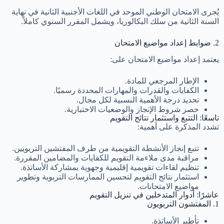
يُجرى الامتحان الوطني الموحد في اللغات الأجنبية الثانية في نهاية
السنة الثانية من سلك البكالوريا، ويشمل المقرر السنوي كاملاً.
2. ضوابط إعداد مواضيع الامتحان
يعتمد إعداد مواضيع الامتحان على:
الإطار المرجعي للمادة.
الكفايات والقدرات والمهارات المحددة رسميًا.
تحديد درجة الأهمية النسبية لكل مجال.
حصر شروط الإنجاز والوضعيات الاختبارية.
تاسعًا: التتبع واستثمار نتائج التقويم
تشدد المذكرة على أهمية:
تتبع إنجاز الأنشطة التقويمية من طرف المفتشين التربويين.
مراقبة مدى ملاءمة التقويم للكفايات والمضامين المقررة.
تنظيم لقاءات تقويمية إقليمية وجهوية بمشاركة الأساتذة.
استثمار نتائج التقويم لتحسين الممارسات التربوية وتطوير
مواضيع الامتحانات.
عاشرًا: أدوار المتدخلين في تنزيل التقويم
1. المفتشون التربويون
تأطير الأساتذة.