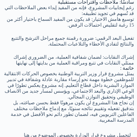
سادسًا: ملاحظات واقتراحات مستقبلية
رغم إيجابيات المشروع، فإنه من المفيد إبداء بعض الملاحظات التي
قد تُسهم في تجويد تطبيقه:
توسيع هامش الاختيار: قد يكون من المفيد السماح باختيار أكثر من
15 رغبة لتقليص احتمالات الرفض.
تفعيل البعد الرقمي: ضرورة رقمنة جميع مراحل الترشح والتتبع
والنتائج لتفادي الأخطاء والتلاعبات المحتملة.
إشراك النقابات: لضمان شفافية العملية، من الضروري إشراك
ممثلي النقابات في تتبع ومراقبة العملية من بدايتها إلى نهايتها
خاتمة :
يمثل مشروع قرار وزير التربية الوطنية بخصوص الحركات الانتقالية
للموظفين خطوة مهمة نحو إرساء مقاربة عادلة وشفافة في تدبير
الموارد البشرية داخل قطاع التعليم. إنه مشروع يعكس تطورًا في
الوعي الإداري والبعد الاجتماعي، ويؤسس لمسار جديد من الانصاف
الوظيفي وتحقيق التوازن المجالي.
إن نجاح هذا المشروع لن يكون مرهونًا فقط بحسن صياغته، بل
بتدقيق تفعيله وتقييم نتائجه سنويًا، مع إدماج ملاحظات مختلف
الفاعلين التربويين فيه، لضمان تطور دائم نحو الأفضل في خدمة
المدرسة المغربية.
لتحميل مشروع قرار الوزارة بخصوص الموضوع من هنا