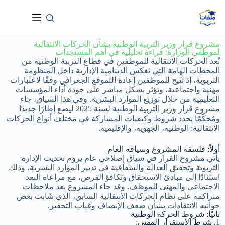
مشروع قرار وزير التربية الوطنية بشأن الحركات الانتقالية
لموظفي الوزارة: قراءة تحليلية في أهم المستجدات
تُعد الحركات الانتقالية للموظفين في قطاع التربية الوطنية من
المحطات الهامة التي تعكس الدينامية الإدارية داخل المنظومة
التربوية، إذ تتيح للموظفين إعادة التموقع الجغرافي وفقًا لاعتبارات
مهنية واجتماعية، وتؤثر بشكل مباشر على جودة أداء المؤسسات
التعليمية من خلال توزيع الموارد البشرية. وفي هذا السياق، جاء
مشروع قرار وزير التربية الوطنية لسنة 2025 ليضع إطارًا جديدًا
ومُحكَمًا يحدد شروط وكيفيات المشاركة في مختلف أنواع الحركات
الانتقالية: الوطنية، الجهوية، والإقليمية.
أولاً: فلسفة المشروع وسياقه العام
يأتي مشروع القرار في سياق إصلاحي عام يروم تحديث الإدارة
التربوية وتحقيق العدالة والشفافية في تدبير الموارد البشرية، وذلك
استنادًا إلى مبادئ الاستحقاق وتكافؤ الفرص، مع مراعاة البعد
الاجتماعي والمهني للموظف. وقد جاء المشروع بعد ملاحظات
متراكمة على نظام الحركات الانتقالية السابق، الذي شابت بعض
جوانبه الانتقادات بشأن ضعف الإنصاف وغياب التحفيز.
ثانيًا: شروط الحركة الوطنية
1. شرط الاستقرار المهني: