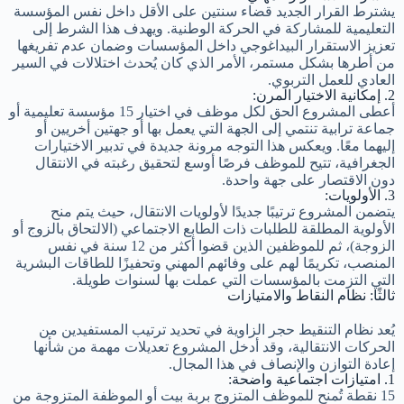
يشترط القرار الجديد قضاء سنتين على الأقل داخل نفس المؤسسة
التعليمية للمشاركة في الحركة الوطنية. ويهدف هذا الشرط إلى
تعزيز الاستقرار البيداغوجي داخل المؤسسات وضمان عدم تفريغها
من أطرها بشكل مستمر، الأمر الذي كان يُحدث اختلالات في السير
العادي للعمل التربوي.
2. إمكانية الاختيار المرن:
أعطى المشروع الحق لكل موظف في اختيار 15 مؤسسة تعليمية أو
جماعة ترابية تنتمي إلى الجهة التي يعمل بها أو جهتين أخريين أو
إليهما معًا. ويعكس هذا التوجه مرونة جديدة في تدبير الاختيارات
الجغرافية، تتيح للموظف فرصًا أوسع لتحقيق رغبته في الانتقال
دون الاقتصار على جهة واحدة.
3. الأولويات:
يتضمن المشروع ترتيبًا جديدًا لأولويات الانتقال، حيث يتم منح
الأولوية المطلقة للطلبات ذات الطابع الاجتماعي (الالتحاق بالزوج أو
الزوجة)، ثم للموظفين الذين قضوا أكثر من 12 سنة في نفس
المنصب، تكريمًا لهم على وفائهم المهني وتحفيزًا للطاقات البشرية
التي التزمت بالمؤسسات التي عملت بها لسنوات طويلة.
ثالثًا: نظام النقاط والامتيازات
يُعد نظام التنقيط حجر الزاوية في تحديد ترتيب المستفيدين من
الحركات الانتقالية، وقد أدخل المشروع تعديلات مهمة من شأنها
إعادة التوازن والإنصاف في هذا المجال.
1. امتيازات اجتماعية واضحة:
15 نقطة تُمنح للموظف المتزوج بربة بيت أو الموظفة المتزوجة من