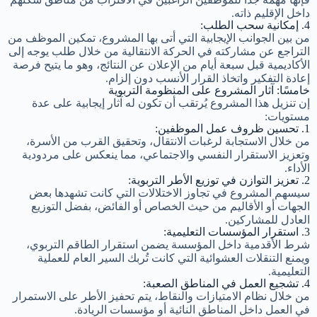
داخل الإقليم ذاته.
4. إمكانية سحب الطلب:
من بين الجوانب الإيجابية التي أتى بها المشروع، تمكين الموظف من
التراجع عن مشاركته في الحركة الانتقالية من خلال طلب يوجه إلى
الأكاديمية قبل سبعة أيام من الإعلان عن النتائج، وهو ما يتيح فرصة
إعادة التفكير واتخاذ القرار الأنسب دون إلزام.
خامسًا: آثار المشروع على المنظومة التربوية
إن تنزيل هذا المشروع يُرتقب أن تكون له آثار إيجابية على عدة
مستويات:
1. تحسين ظروف عمل الموظفين:
من خلال الاستجابة لرغبات الانتقال، وتحقيق القرب من الأسرة،
وتعزيز الاستقرار النفسي والاجتماعي، مما ينعكس على مردودية
الأداء.
2. تعزيز التوازن في توزيع الأطر التربوية:
سيسهم المشروع في تجاوز الاختلالات التي كانت تشهدها بعض
الجهات أو الأقاليم من حيث الخصاص أو الفائض، بفضل التوزيع
العادل للمشاركين.
3. استقرار المؤسسات التعليمية:
شرط الأقدمية داخل المؤسسة يضمن استقرار الطاقم التربوي،
ويمنع التنقلات العشوائية التي كانت تُربك السير العام للعملية
التعليمية.
4. تشجيع العمل في المناطق الصعبة:
من خلال نظام الامتيازات والنقاط، يتم تحفيز الأطر على الاستمرار
في العمل داخل المناطق النائية أو مؤسسات الريادة.