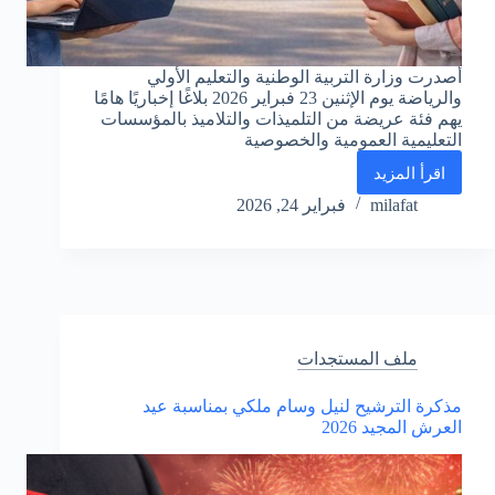
أصدرت وزارة التربية الوطنية والتعليم الأولي
والرياضة يوم الإثنين 23 فبراير 2026 بلاغًا إخباريًا هامًا
يهم فئة عريضة من التلميذات والتلاميذ بالمؤسسات
التعليمية العمومية والخصوصية
اقرأ المزيد
بلاغ
وزارة
milafat
فبراير 24, 2026
التربية
الوطنية
حول
فتح
خدمة
تدقيق
المعطيات
ملف المستجدات
والمصادقة
على
مذكرة الترشيح لنيل وسام ملكي بمناسبة عيد
الترشيح
العرش المجيد 2026
لاجتياز
امتحانات
البكالوريا