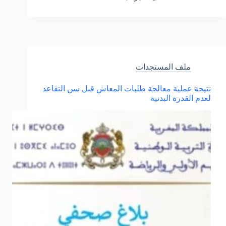
المدارس
الابتدائية
في
تنزيل
الإصلاح
التربوي
بالمغرب:
ملف المستجدات
مقاربة
جديدة
نتيجة عملية معالجة طلبات المعاش قبل سن التقاعد
لتعزيز
لعدم القدرة البدنية
جودة
التعليم