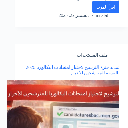
اقرأ المزيد
مذكرة
الترشيح
milafat
ديسمبر 22, 2025
لنيل
وسام
ملكي
بمناسبة
عيد
العرش
المجيد
ملف المستجدات
2026
تمديد فترة الترشيح لاجتياز امتحانات البكالوريا 2026
بالنسبة للمترشحين الأحرار