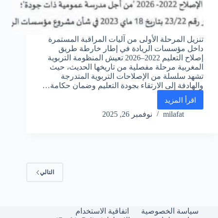
تنزيل المرحلة الأولى من آليات المراقبة المستمرة
داخل مؤسسات الريادة في إطار خارطة طريق
إصلاح التعليم 2022–2026 تعيش المنظومة التربوية
المغربية مرحلة مفصلية من تاريخها الحديث، حيث
تشهد سلسلة من الإصلاحات التربوية المتدرجة
والهادفة إلى الارتقاء بجودة التعليم وضمان حكامة…
اقرأ المزيد
تنزيل
المرحلة
milafat
نوفمبر 26, 2025
الأولى
من
آليات
المراقبة
المستمرة
داخل
التالي
مؤسسات
الريادة
في
إطار
سياسة الخصوصية
اتفاقية الاستخدام
خارطة