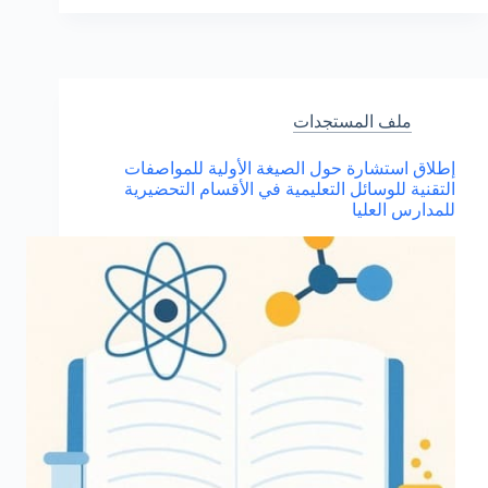
والتدبيرية
والحكامة
بالمديريات
الإقليمية:
خطوة
نحو
ملف المستجدات
إصلاح
شامل
إطلاق استشارة حول الصيغة الأولية للمواصفات
لمنظومة
التقنية للوسائل التعليمية في الأقسام التحضيرية
التربية
للمدارس العليا
والتكوين
في
المغرب