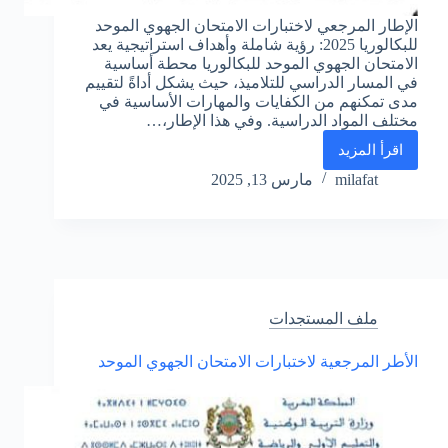
الإطار المرجعي لاختبارات الامتحان الجهوي الموحد
للبكالوريا 2025: رؤية شاملة وأهداف استراتيجية يعد
الامتحان الجهوي الموحد للبكالوريا محطة أساسية
في المسار الدراسي للتلاميذ، حيث يشكل أداةً لتقييم
مدى تمكنهم من الكفايات والمهارات الأساسية في
مختلف المواد الدراسية. وفي هذا الإطار،…
اقرأ المزيد
الإطار
المرجعي
milafat
مارس 13, 2025
لاختبارات
الامتحان
الجهوي
الموحد
للبكالوريا
2025:
رؤية
ملف المستجدات
شاملة
وأهداف
الأطر المرجعية لاختبارات الامتحان الجهوي الموحد
استراتيجية