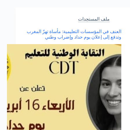
بشأن
الحركات
الانتقالية
لموظفي
ملف المستجدات
الوزارة:
قراءة
العنف في المؤسسات التعليمية: مأساة تهزّ المغرب
تحليلية
وتدفع إلى إعلان يوم حداد وإضراب وطني
في
أهم
المستجدات