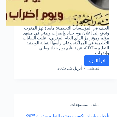
العنف في المؤسسات التعليمية: مأساة تهزّ المغرب
وتدفع إلى إعلان يوم حداد وإضراب وطني في مشهد
مؤلم ومؤثر هزّ الرأي العام المغربي، أعلنت النقابات
التعليمية في المملكة، وعلى رأسها النقابة الوطنية
للتعليم – CDT، عن تنظيم يوم حداد وطني
وإضراب…
اقرأ المزيد
العنف
في
milafat
أبريل 15, 2025
المؤسسات
التعليمية:
مأساة
تهزّ
المغرب
وتدفع
إلى
ملف المستجدات
إعلان
يوم
تأجيل مباريات تكوين مفتشي التعليم – دورة 2025: