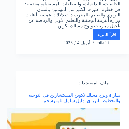
الخلفيات، التداعيات، والتطلعات المستقبلية مقدمة :
في خطوة اعتبرها الكثير من المهتمين بالشأن
التربوي والتعليم بالمغرب ذات دلالات عميقة، أعلنت
وزارة التربية الوطنية والتعليم الأولي والرياضة عن
تأجيل مباريات ولوج مسالك تكوين…
اقرأ المزيد
تأجيل
مباريات
milafat
أبريل 14, 2025
تكوين
مفتشي
التعليم
–
دورة
2025:
الخلفيات،
ملف المستجدات
التداعيات،
والتطلعات
مباراة ولوج مسلك تكوين المستشارين في التوجيه
المستقبلية
والتخطيط التربوي: دليل شامل للمترشحين