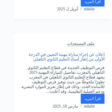
اقرأ المزيد
مباراة
ولوج
milafat
أبريل 2, 2025
مسلك
تكوين
المستشارين
في
التوجيه
والتخطيط
التربوي:
ملف المستجدات
دليل
شامل
إعلان عن إجراء مباراة مهنية التعيين في الدرجة
للمترشحين
الأولى من إطار أستاذ التعليم الثانوي التأهيلي
فرص التوظيف الجديدة في قطاع التعليم الثانوي
التأهيلي بالمغرب: تفاصيل المباراة المهنية 2025
يشهد قطاع التعليم الثانوي التأهيلي في المغرب
تطورًا ملحوظًا من حيث توفير فرص التوظيف
للأساتذة الجدد، وذلك في إطار تعزيز الموارد البشرية
ودعم العملية التعليمية. وقد أعلنت…
اقرأ المزيد
إعلان
عن
milafat
مارس 18, 2025
إجراء