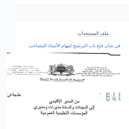
مباراة
مهنية
التعيين
في
الدرجة
الأولى
ملف المستجدات
من
إطار
في شان فتح باب الترشيح لمهام الأستاذ المصاحب
أستاذ
التعليم
الثانوي
التأهيلي